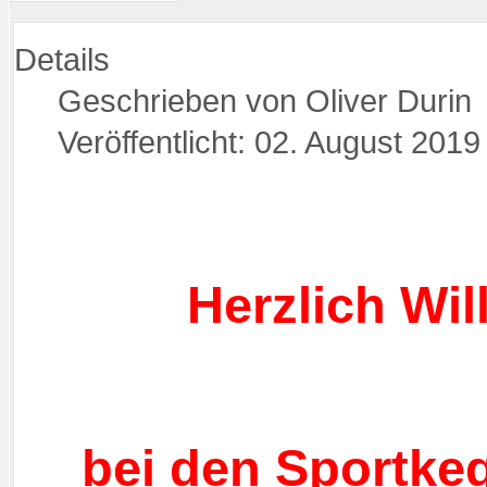
Details
Geschrieben von Oliver Durin
Veröffentlicht: 02. August 2019
Herzlich Wi
bei den Sportkeg